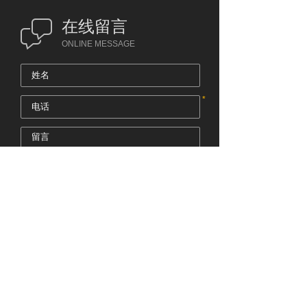
客服
​在线留言
ONLINE MESSAGE
*
提交
​全国统一服务热线电话
0086-21-69744580
上海升银塑料制品有限公司