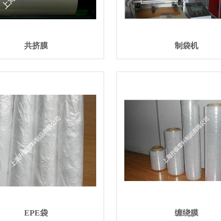
共挤膜
制袋机
EPE袋
缠绕膜